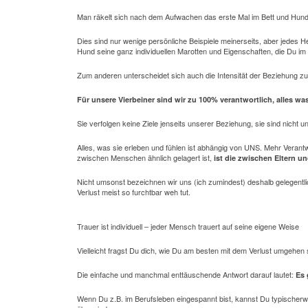
Man räkelt sich nach dem Aufwachen das erste Mal im Bett und Hund
Dies sind nur wenige persönliche Beispiele meinerseits, aber jedes 
Hund seine ganz individuellen Marotten und Eigenschaften, die Du i
Zum anderen unterscheidet sich auch die Intensität der Beziehung
Für unsere Vierbeiner sind wir zu 100% verantwortlich, alles wa
Sie verfolgen keine Ziele jenseits unserer Beziehung, sie sind nicht 
Alles, was sie erleben und fühlen ist abhängig von UNS. Mehr Verant
zwischen Menschen ähnlich gelagert ist,
ist die zwischen Eltern u
Nicht umsonst bezeichnen wir uns (ich zumindest) deshalb gelegentl
Verlust meist so furchtbar weh tut.
Trauer ist individuell – jeder Mensch trauert auf seine eigene Weise
Vielleicht fragst Du dich, wie Du am besten mit dem Verlust umgehen
Die einfache und manchmal enttäuschende Antwort darauf lautet:
Es 
Wenn Du z.B. im Berufsleben eingespannt bist, kannst Du typischerw