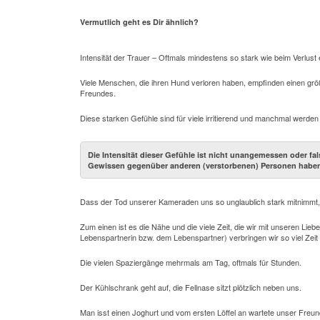
Vermutlich geht es Dir ähnlich?
Intensität der Trauer – Oftmals mindestens so stark wie beim Verlus
Viele Menschen, die ihren Hund verloren haben, empfinden einen grö
Freundes.
Diese starken Gefühle sind für viele irritierend und manchmal werd
Die Intensität dieser Gefühle ist nicht unangemessen oder fa
Gewissen gegenüber anderen (verstorbenen) Personen habe
Dass der Tod unserer Kameraden uns so unglaublich stark mitnimmt, 
Zum einen ist es die Nähe und die viele Zeit, die wir mit unseren Lie
Lebenspartnerin bzw. dem Lebenspartner) verbringen wir so viel Zeit
Die vielen Spaziergänge mehrmals am Tag, oftmals für Stunden.
Der Kühlschrank geht auf, die Fellnase sitzt plötzlich neben uns.
Man isst einen Joghurt und vom ersten Löffel an wartete unser Freu