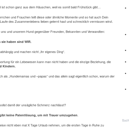
i ist schon ganz aus dem Häuschen, weil es somit bald Frühstück gibt…
Herrchen und Frauchen teilt diese oder ähnliche Momente und so hat auch Dein
m Laufe des Zusammenlebens lieben gelernt hast und schrecklich vermissen wirst.
 zu uns und unserem Hund gegenüber Freunden, Bekannten und Verwandten:
s sie haben sind WIR.
unabhängig und machen nicht „ihr eigenes Ding“.
wortung für ein Lebewesen kann man nicht haben und die einzige Beziehung, die
nd Kindern.
ich als „Hundemamas und –papas“ und das allein sagt eigentlich schon, warum der
 sollst damit der unsägliche Schmerz nachlässt?
.
gibt keine Patentlösung, um mit Trauer umzugehen
eise nicht eben mal X Tage Urlaub nehmen, um die ersten Tage in Ruhe zu