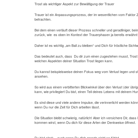
Trost als wichtiger Aspekt zur Bewältigung der Trauer
Trauer ist ein Anpassungsprozess, der im wesentlichen vom Faktor Zei
betrachten.
Bei dem einen verläuft dieser Prozess schneller und geradliniger, be
zurück, wie es oben im Kontext der Trauerphasen ja bereits erwähnt
Daher ist es wichtig „am Ball zu bleiben“ und Dich für tröstliche Sic
Das bedeutet auch, dass Du dir zum einen zugestehen musst,
Trost
welchen Aspekten deiner Situation Trost liegen kann.
Du kannst beispielsweise deinen Fokus weg vom Verlust legen und 
ansehen.
So wird aus einem verbitterten Blickwinkel über den Verlust (der übri
kann, wie privilegiert Du bist, einen Teil deines Lebens mit deinem Hu
Es sind diese und viele andere Impulse, die verinnerlicht werden kön
wenn Du nur die Zeit für Dich arbeiten lässt.
Die Situation bleibt schwierig, natürlich! Aber ich versichere Dir, das
kommen wirst, wenn Du dich für diese Arten der Denkweise öffnest.
Du bist stark – auch wenn Du dich gerade nicht so fühlst