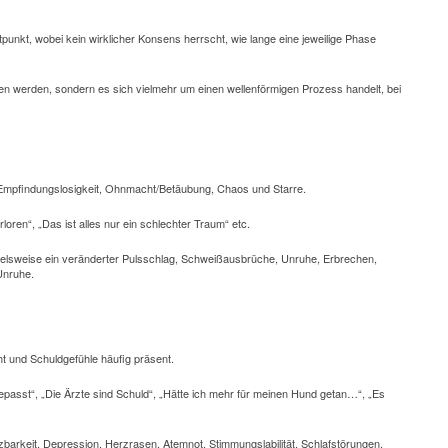
nkt, wobei kein wirklicher Konsens herrscht, wie lange eine jeweilige Phase
ufen werden, sondern es sich vielmehr um einen wellenförmigen Prozess handelt, bei
, Empfindungslosigkeit, Ohnmacht/Betäubung, Chaos und Starre.
loren“, „Das ist alles nur ein schlechter Traum“ etc.
pielsweise ein veränderter Pulsschlag, Schweißausbrüche, Unruhe, Erbrechen,
Unruhe.
t und Schuldgefühle häufig präsent.
epasst“, „Die Ärzte sind Schuld“, „Hätte ich mehr für meinen Hund getan…“, „Es
barkeit, Depression, Herzrasen, Atemnot, Stimmungslabilität, Schlafstörungen,