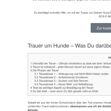
Du benötigst schnelle Hilfe, um mit der Trauer um Deinen Hund 
SOS-E-Mai
Zur kos
Trauer um Hunde – Was Du darüber
In
1
Intensität der Trauer – Oftmals mindestens so stark wie beim Verlu
2
Trauer ist individuell – jeder Mensch trauert auf seine eigene Weise
3
Die Phasen der Trauer
3.1
Trauerphase 1 – Verleugnung und Nicht-Wahr-Haben wollen
3.2
Trauerphase 2 – Aufbrechende Emotionen
3.3
Trauerphase 3 – Suchen und Sich-Trennen
3.4
Trauerphase 4 – Neuer Welt- und Selbstbezug
4
Trost als wichtiger Aspekt zur Bewältigung der Trauer
5
Du bist stark – auch wenn Du dich gerade nicht so fühlst
Sobald wir aus der ersten Schockstarre über den Tod unseres Hundes
schlechten Traum wahrzunehmen,
übermannen uns oft die Gefühle
können.