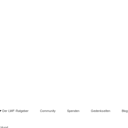
❤ Der LWF-Ratgeber
Community
Spenden
Gedenkseiten
Blog
n Hund