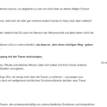
ndecken kannst, um abgelenkt zu sein um nicht stets an deinen felligen Freund
führen, weil noch ein oder gar mehrere andere Hunde im Haus sind, aber vielleicht
 oder vielleicht bist Du auch ein Mensch der Wissenschaft und gibst daher nicht viel
tionen sind zu unterschiedlich,
als dass es „den einen richtigen Weg“ geben
.
mgang mit der Trauer aufzuzeigen.
Du w
ten, Rituale und welches Wissen (über sich selbst und ihren Hund) anderen
 Situation umzugehen.
dings Sinn, ein wenig mehr über die Trauer zu erfahren – sozusagen aus
bt es doch ein weitgehend unkritisches Grundverständnis darüber, was Trauer
-Phasen, die schwerpunktmäßig von unterschiedlichen Emotionen und körperlichen