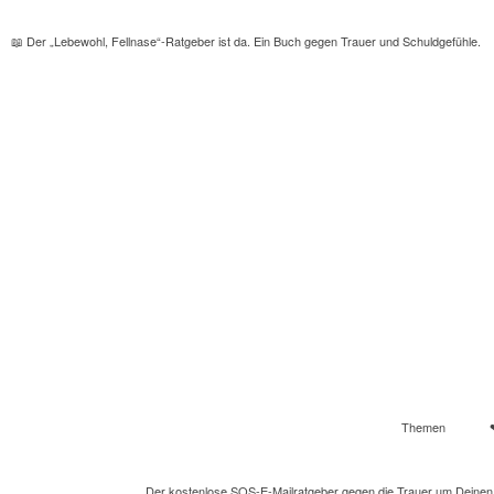
📖
Der „Lebewohl, Fellnase“-Ratgeber ist da. Ein Buch gegen Trauer und Schuldgefühle.
Themen
Der kostenlose SOS-E-Mailratgeber gegen die Trauer um Deine