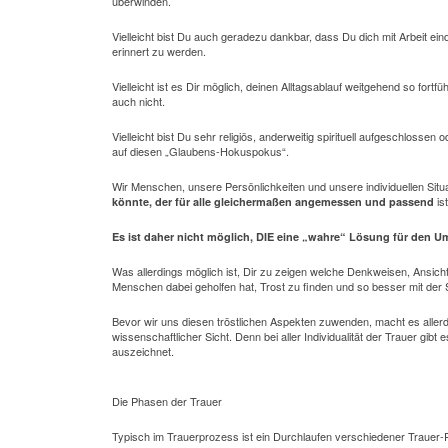
überwinden.
Vielleicht bist Du auch geradezu dankbar, dass Du dich mit Arbeit ei
erinnert zu werden.
Vielleicht ist es Dir möglich, deinen Alltagsablauf weitgehend so fort
auch nicht.
Vielleicht bist Du sehr religiös, anderweitig spirituell aufgeschlossen
auf diesen „Glaubens-Hokuspokus“.
Wir Menschen, unsere Persönlichkeiten und unsere individuellen Situa
ist
könnte, der für alle gleichermaßen angemessen und passend
Es ist daher nicht möglich, DIE eine „wahre“ Lösung für den U
Was allerdings möglich ist, Dir zu zeigen welche Denkweisen, Ansich
Menschen dabei geholfen hat, Trost zu finden und so besser mit der
Bevor wir uns diesen tröstlichen Aspekten zuwenden, macht es aller
wissenschaftlicher Sicht. Denn bei aller Individualität der Trauer gi
auszeichnet.
Die Phasen der Trauer
Typisch im Trauerprozess ist ein Durchlaufen verschiedener Trauer