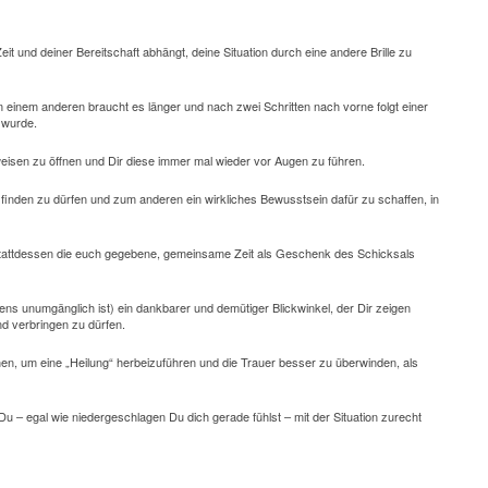
t und deiner Bereitschaft abhängt, deine Situation durch eine andere Brille zu
im einem anderen braucht es länger und nach zwei Schritten nach vorne folgt einer
 wurde.
htweisen zu öffnen und Dir diese immer mal wieder vor Augen zu führen.
 finden zu dürfen
und zum anderen ein wirkliches Bewusstsein dafür zu schaffen, in
stattdessen die euch gegebene, gemeinsame Zeit als Geschenk des Schicksals
gens unumgänglich ist) ein dankbarer und demütiger Blickwinkel, der Dir zeigen
nd verbringen zu dürfen.
nen, um eine „Heilung“ herbeizuführen und die Trauer besser zu überwinden, als
s Du – egal wie niedergeschlagen Du dich gerade fühlst – mit der Situation zurecht