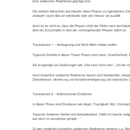
bzw. seelischen Reaktionen geprägt sind.
Die meisten Menschen durchlaufen diese Phasen zu irgendeinem Zeitpu
andauert (auch dies ist individuell) oder wie intensiv sie ausfällt.
Auch ist es nicht so, dass die Phasen strikt der Reihe nach durchla
dem ein Zurückfallen in eine der vorhergehenden Phasen üblich ist.
Trauerphase 1 – Verleugnung und Nicht-Wahr-Haben wollen
Typische Gefühle in dieser Trauer-Phase sind Leere, Unwirklichkeit
Sie ist geprägt von Äußerungen wie „Das kann nicht sein“, „Ich bin ver
Auch körperlich-seelische Reaktionen lassen sich beobachten, beis
Desinteresse, Verwirrung und Kontaktverweigerung und motorische 
Trauerphase 2 – Aufbrechende Emotionen
In dieser Phase sind Emotionen wie Angst, Traurigkeit, Wut, Ohnmach
Typische Gedanke hierbei sind beispielsweise „Hätte ich besser aufg
war doch so wunderbar gerade…“
Zu den möglichen körperlich-seelischen Reaktionen gehören u.a. Reiz