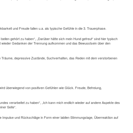
kbarkeit und Freude fallen u.a. als typische Gefühle in die 3. Trauerphase.
 bellen gehört zu haben“, „Darüber hätte sich mein Hund gefreut“ sind hier typisch
ist wieder Gedanken der Trennung aufkommen und das Bewusstsein über den
ve Träume, depressive Zustände, Suchverhalten, das Reden mit dem verstorbenen
ird überwiegend von positiven Gefühlen wie Glück. Freude, Befreiung,
Hundes verarbeitet zu haben“, „Ich kann mich endlich wieder auf andere Aspekte des
ner Seite“.
tive Impulse und Rückschläge in Form einer labilen Stimmungslage, Überreaktion auf