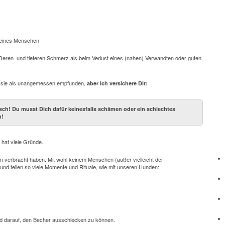
t eines Menschen
ßeren und tieferen Schmerz als beim Verlust eines (nahen) Verwandten oder guten
en sie als unangemessen empfunden,
aber ich versichere Dir:
lsch! Du musst Dich dafür keinesfalls schämen oder ein schlechtes
n!
hat viele Gründe.
ben verbracht haben. Mit wohl keinem Menschen (außer vielleicht der
 und teilen so viele Momente und Rituale, wie mit unseren Hunden:
nd darauf, den Becher ausschlecken zu können.