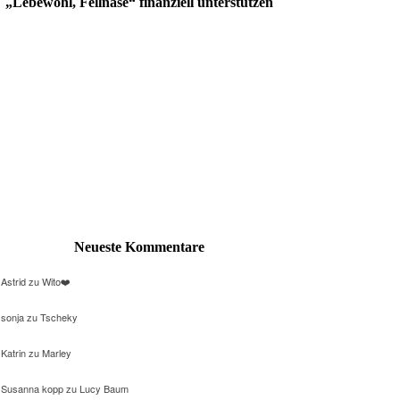
„Lebewohl, Fellnase“ finanziell unterstützen
Neueste Kommentare
Astrid
zu
Wito❤️
sonja
zu
Tscheky
Katrin
zu
Marley
Susanna kopp
zu
Lucy Baum