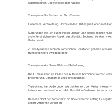
Appetitlosigkeit, Desinteresse oder Apathie.
Trauerphase 3 – Suchen und Sich-Trennen
Einsamkeit, Verzweiflung, Unverständnis, Hilflosigkeit, aber auch Dan
Äußerungen wie „Ich suche ihn/sie überall“, „Ich glaube, meinen Hund
und unterstreichen den Aspekt des „Kontakt-Suchens“ bis dann me
Verlust eintritt.
Zu den typischen seelisch-körperlichen Reaktionen gehören intensi
Hund und innere Zwiegespräche.
Trauerphase 4 – Neuer Welt- und Selbstbezug
Die 4. Phase kann als Phase des Aufbruchs bezeichnet werden und w
Erleichterung, Dankbarkeit und Ruhe bestimmt.
Typisch sind hier Äußerungen wie „Ich bin froh, den Verlust meines 
Lebens konzentrieren“ oder „Mein Hund ist in Gedanken immer an mei
Dennoch bleibt der Körper bzw. die Seele weiterhin anfällig für nega
andere Arten von Verlust etc.